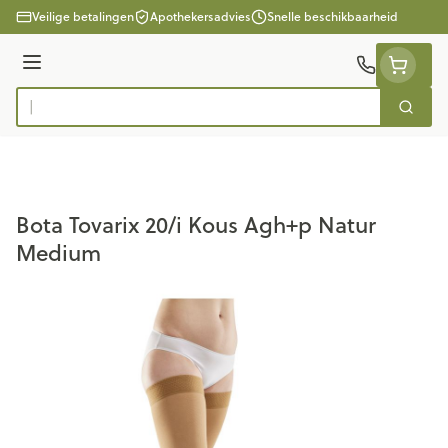
Ga naar de inhoud
Veilige betalingen
Apothekersadvies
Snelle beschikbaarheid
Menu
Zoek
Product, merk, categorie...
Bota Tovarix 20/i Kous Agh+p Natur
Medium