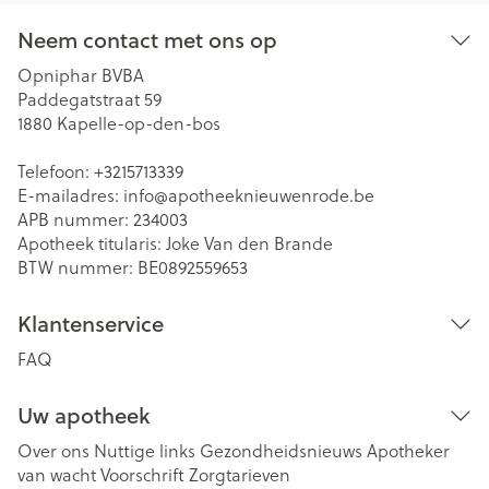
Neem contact met ons op
Opniphar BVBA
Paddegatstraat 59
1880
Kapelle-op-den-bos
Telefoon:
+3215713339
E-mailadres:
info@
apotheeknieuwenrode.be
APB nummer:
234003
Apotheek titularis:
Joke Van den Brande
BTW nummer:
BE0892559653
Klantenservice
FAQ
Uw apotheek
Over ons
Nuttige links
Gezondheidsnieuws
Apotheker
van wacht
Voorschrift
Zorgtarieven