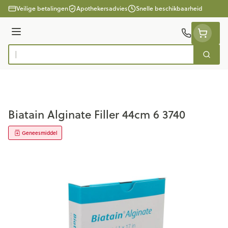
Ga naar de inhoud
Veilige betalingen
Apothekersadvies
Snelle beschikbaarheid
Menu
Zoek
Product, merk, categorie...
Biatain Alginate Filler 44cm 6 3740
Geneesmiddel